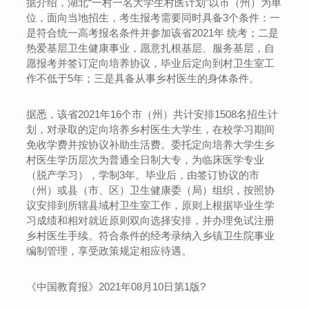
据介绍，湖北“一村一名大学生村医计划”以市（州）为单
位，面向当地招生，考生报考需要同时具备3个条件：一
是符合统一高考报名条件并参加该省2021年 统考；二是
热爱基层卫生健康事业，愿意扎根基层、服务基层，自
愿报考并签订定向培养协议，毕业后定向到村卫生室工
作不低于5年；三是具备从事乡村医生的身体条件。
据悉，该省2021年16个市（州）共计安排1508名招生计
划，对录取的定向培养乡村医生大学生，在校学习期间
免收学费并按协议补助生活费。委托定向培养大学生乡
村医生学历层次为普通全日制大专，为临床医学专业
（脱产学习），学制3年。毕业后，由签订协议的市
（州）或县（市、区）卫生健康委（局）组织，按照协
议安排到所辖县域村卫生室工作，原则上根据毕业生学
习成绩和相对就近原则双向选择安排，并办理免试注册
乡村医生手续。符合条件的经考录纳入乡镇卫生院事业
编制管理，享受政策规定相应待遇。
《中国教育报》2021年08月10日第1版?