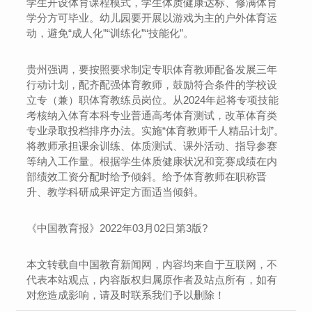
学生开设体育课程模式，学生体质健康达标、修满体育
学分方可毕业。幼儿园要开展以游戏为主的户外体育运
动，避免“成人化”“训练化”“技能化”。
贵州强调，要按照要求制定专职体育教师配备发展三年
行动计划，配齐配强体育教师，鼓励符合条件的学校设
立专（兼）职体育教练员岗位。从2024年起将专项技能
考核纳入体育本科专业普通高考体育测试，改革体育类
专业录取投档排序办法。实施“体育教师千人精品计划”。
将教师承担课余训练、体质测试、课外活动、指导参赛
等纳入工作量。根据学生体质健康状况和竞赛成绩在内
部绩效工资分配时给予倾斜。给予体育教师在职称晋
升、教学科研成果评定方面适当倾斜。
《中国教育报》2022年03月02日第3版?
本文转载自中国教育新闻网，内容均来自于互联网，不
代表本站观点，内容版权归属原作者及站点所有，如有
对您造成影响，请及时联系我们予以删除！