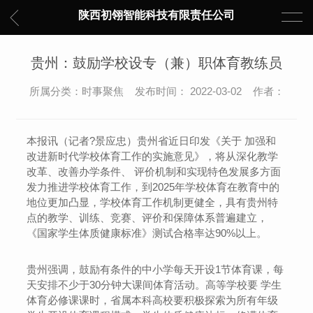
陕西初翎智能科技有限责任公司
贵州：鼓励学校设专（兼）职体育教练员
所属分类：时事聚焦 发布时间： 2022-03-02 作者：
本报讯（记者?景应忠）贵州省近日印发《关于 加强和
改进新时代学校体育工作的实施意见》，将从深化教学
改革、改善办学条件、 评价机制和实现特色发展多方面
发力推进学校体育工作，到2025年学校体育在教育中的
地位更加凸显，学校体育工作机制更健全，具有贵州特
点的教学、训练、竞赛、评价和保障体系普遍建立，
《国家学生体质健康标准》测试合格率达90%以上。
贵州强调，鼓励有条件的中小学每天开设1节体育课，每
天安排不少于30分钟大课间体育活动。高等学校要 学生
体育必修课课时，省属本科高校要积极探索为所有年级